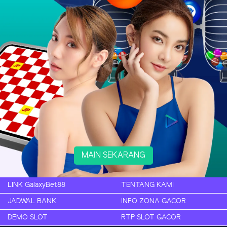
MAIN SEKARANG
LINK GalaxyBet88
TENTANG KAMI
JADWAL BANK
INFO ZONA GACOR
DEMO SLOT
RTP SLOT GACOR